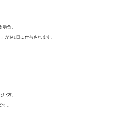
る場合、
」が翌1日に付与されます。
たい方、
です。