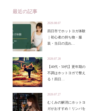
最近の記事
2026.08.07
四日市でホットヨガ体験
｜初心者の持ち物・服
装・当日の流れ…
2026.07.28
【40代・50代】更年期の
不調はホットヨガで整え
る！四日…
2026.07.27
むくみの解消にホットヨ
ガがおすすめ！リンパを