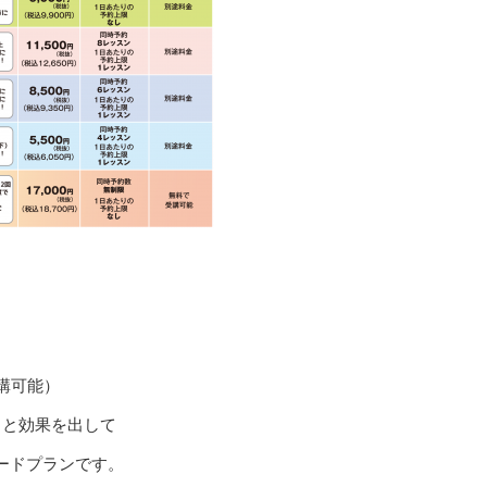
】
講可能）
りと効果を出して
ードプランです。