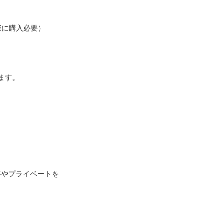
際に購入必要）
ます。
事やプライベートを
。